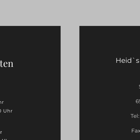
Heid`s 
ten
6
hr
0 Uhr
Tel
Fax
r