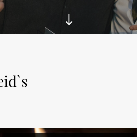
"
eid`s