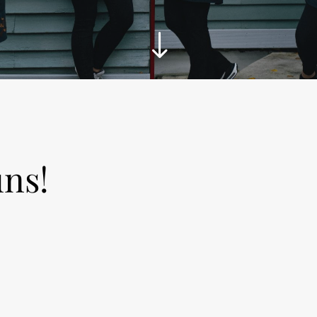
"
uns!