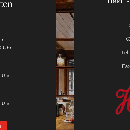
Heid`s 
ten
6
hr
0 Uhr
Tel
Fax
r
0 Uhr
r
0 Uhr
N