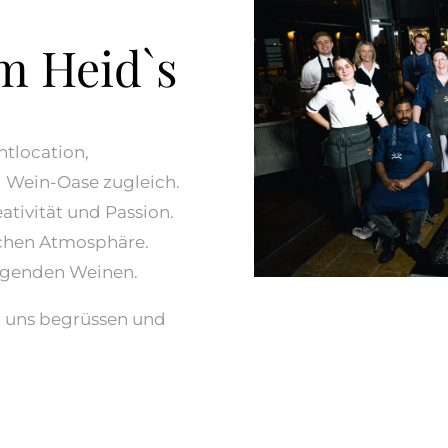
m Heid`s
ntlocation,
 Wein-Oase zugleich.
eativität und Passion.
ischen Atmosphäre.
ragenden Weinen.
ei uns begrüssen und