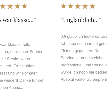
s war klasse…
”
“
Unglaublich…
”
„
Unglaublich leckeres Es
Ich habe noch nie so gute
war klasse. Tolle
Fleisch gegessen. Der
ation, sehr guter Service
Service ist ausgezeichnet
 die Steaks waren
professionell und freundli
mlisch. Es hat alles
wurde ich noch nie bedien
asst und wir kommen
Absolut weiter zu empfehl
ne wieder!! Danke für den
önen Abend.
„