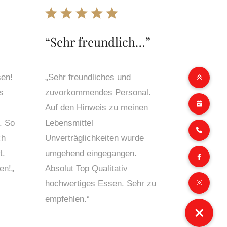
“
Sehr freundlich
…”
sen!
„
Sehr freundliches und
s
zuvorkommendes Personal.
Auf den Hinweis zu meinen
. So
Lebensmittel
ch
Unverträglichkeiten wurde
t.
umgehend eingegangen.
en!
„
Absolut Top Qualitativ
hochwertiges Essen. Sehr zu
empfehlen
.“