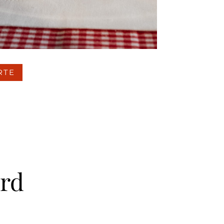
RTE
ird